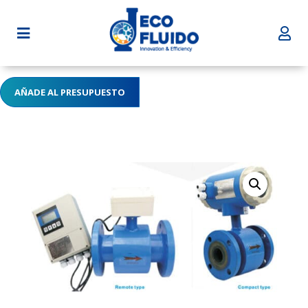


AÑADE AL PRESUPUESTO
Home
Nosotros
Servicios
Suministros
Contacto