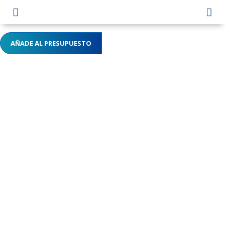


AÑADE AL PRESUPUESTO
Home
Nosotros
Servicios
Suministros
Contacto